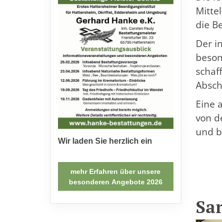
Mitte
die B
Der i
beson
schaf
Absch
Eine 
von d
und b
Wir laden Sie herzlich ein
mehr Erfahren über unsere
besonderen Angebote 2026
Sa