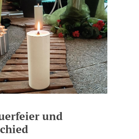
uerfeier und
chied