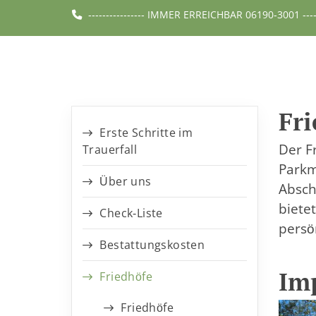
---------------- IMMER ERREICHBAR 06190-3001 -------
Fri
Erste Schritte im
Der Fr
Trauerfall
Parkm
Über uns
Absch
biete
Check-Liste
persö
Bestattungskosten
Im
Friedhöfe
Friedhöfe