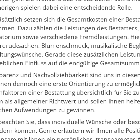
örigen spielen dabei eine entscheidende Rolle.
sätzlich setzen sich die Gesamtkosten einer Bes
men. Dazu zählen die Leistungen des Bestatters,
torium sowie verschiedene Fremdleistungen. Hi
rdrucksachen, Blumenschmuck, musikalische Begle
ltungswünsche. Gerade diese zusätzlichen Leistu
blichen Einfluss auf die endgültige Gesamtsumm
parenz und Nachvollziehbarkeit sind uns in diese
nen dennoch eine erste Orientierung zu ermöglich
nfaktoren einer Bestattung übersichtlich für Sie 
n als allgemeiner Richtwert und sollen Ihnen helfe
chen Aufwendungen zu gewinnen.
 beachten Sie, dass individuelle Wünsche oder be
dern können. Gerne erläutern wir Ihnen alle Posit
nsam mit Ihnen ein persönliches, transparentes 