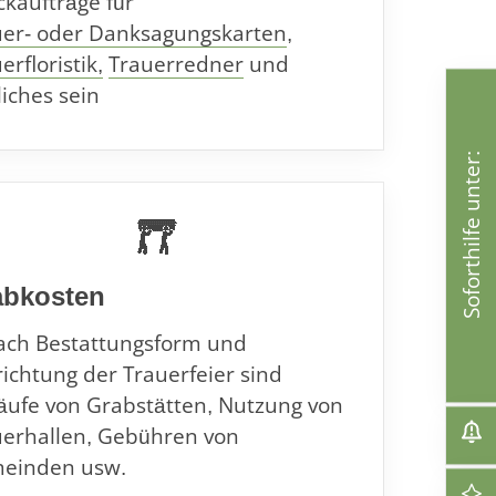
kaufträge für
uer- oder Danksagungskarten
,
erfloristik,
Trauerredner
und
iches sein
Soforthilfe unter:
abkosten
nach Bestattungsform und
ichtung der Trauerfeier sind
äufe von Grabstätten, Nutzung von
uerhallen, Gebühren von
einden usw.