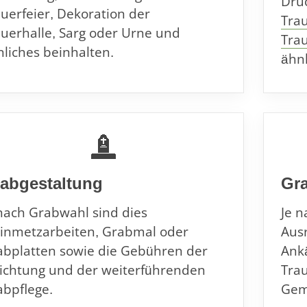
Druc
uerfeier, Dekoration der
Tra
uerhalle, Sarg oder Urne und
Trau
liches beinhalten.
ähnl
abgestaltung
Gr
nach Grabwahl sind dies
Je 
einmetzarbeiten, Grabmal oder
Ausr
abplatten sowie die Gebühren der
Ank
richtung und der weiterführenden
Tra
abpflege.
Gem