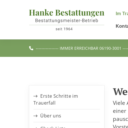
Im Tr
Kont
---------------- IMMER ERREICHBAR 06190-3001 -------
Wel
Erste Schritte im
Viele
Trauerfall
einer
Über uns
pausc
Vorst