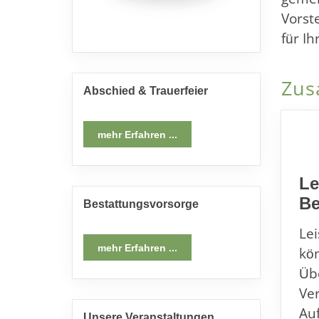
Vorst
für I
Zus
Abschied & Trauerfeier
mehr Erfahren ...
Le
Be
Bestattungsvorsorge
Le
mehr Erfahren ...
kö
Üb
Ve
Au
Unsere Veranstaltungen