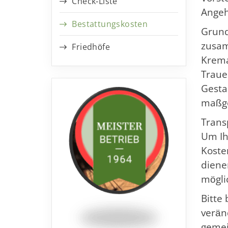
Check-Liste
Angeh
Bestattungskosten
Grund
zusam
Friedhöfe
Krema
Traue
Gesta
maßge
Trans
Um Ih
Koste
diene
mögli
Bitte
verän
gemei