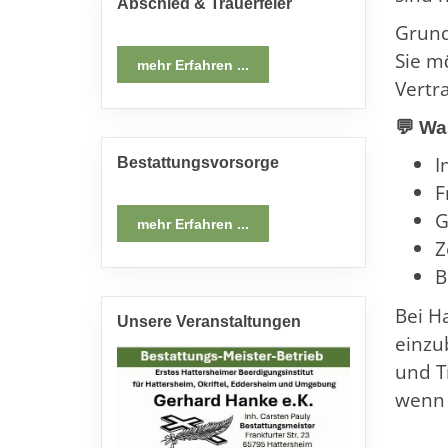
Abschied & Trauerfeier
Grund
Sie m
mehr Erfahren ...
Vertr
💬 Was
I
Bestattungsvorsorge
F
G
mehr Erfahren ...
Z
B
Bei H
Unsere Veranstaltungen
einzu
und T
wenn 