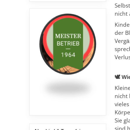
Selbs
nicht
Kinde
der B
Vergä
sprec
Verlu
🕊️ W
Klein
nicht
viele
Körpe
Sie g
sind 