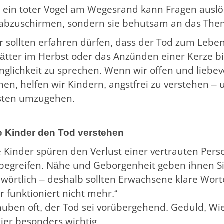
t ein toter Vogel am Wegesrand kann Fragen auslös
 abzuschirmen, sondern sie behutsam an das The
r sollten erfahren dürfen, dass der Tod zum Leben
lätter im Herbst oder das Anzünden einer Kerze b
nglichkeit zu sprechen. Wenn wir offen und liebe
hen, helfen wir Kindern, angstfrei zu verstehen –
sten umzugehen.
ie Kinder den Tod verstehen
e Kinder spüren den Verlust einer vertrauten Pers
 begreifen. Nähe und Geborgenheit geben ihnen S
s wörtlich – deshalb sollten Erwachsene klare Wort
r funktioniert nicht mehr.“
lauben oft, der Tod sei vorübergehend. Geduld, W
hier besonders wichtig.