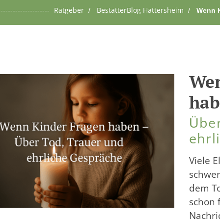
-----------------
Ratgeber
BestatterBlog Hattersheim
Wenn K
Wen
ha
Über
ehrl
Viele 
schwer
dem To
schon 
Nachri